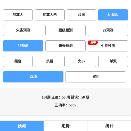
加拿大
加拿大西
台湾
比特币
朱雀预测
顶级预测
99预测
55预测
霸天预测
七星预测
组合
杀组
大小
单双
双项
双组
100期 正确：50 期 错误：50 期
正确率：50%
预测
走势
统计