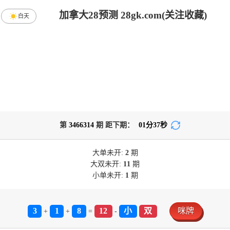
加拿大28预测 28gk.com(关注收藏)
白天
第
3466314
期 距下期：
01
分
37
秒
大单
未开:
2
期
大双
未开:
11
期
小单
未开:
1
期
3
1
8
12
小
双
咪牌
+
+
=
-