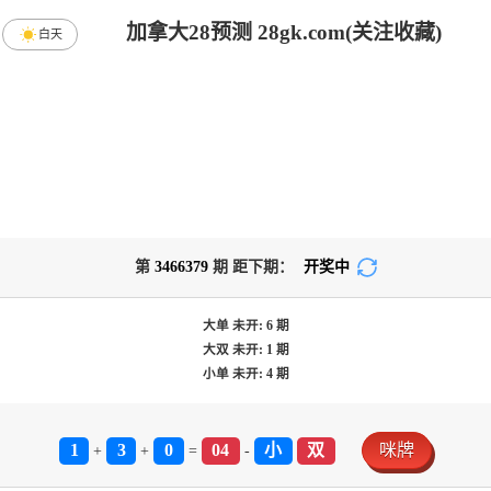
加拿大28预测 28gk.com(关注收藏)
白天
第
3466379
期 距下期：
开奖中
大单
未开:
6
期
大双
未开:
1
期
小单
未开:
4
期
1
3
0
04
小
双
咪牌
+
+
=
-