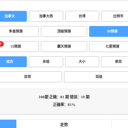
加拿大
加拿大西
台湾
比特币
朱雀预测
顶级预测
99预测
55预测
霸天预测
七星预测
组合
杀组
大小
单双
双项
双组
100期 正确：81 期 错误：19 期
正确率：81%
走势