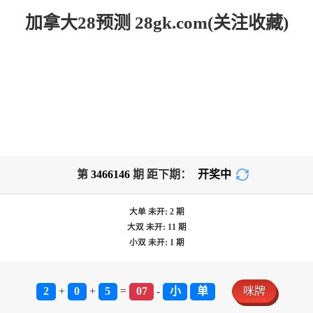
加拿大28预测 28gk.com(关注收藏)
第
3466146
期 距下期：
开奖中
大单
未开:
2
期
大双
未开:
11
期
小双
未开:
1
期
2
+
0
+
5
=
07
-
小
单
咪牌