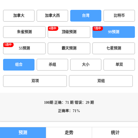
加拿大
加拿大西
台湾
比特币
朱雀预测
顶级预测
99预测
55预测
霸天预测
七星预测
组合
杀组
大小
单双
双项
双组
100期 正确：71 期 错误：29 期
正确率：71%
预测
走势
统计