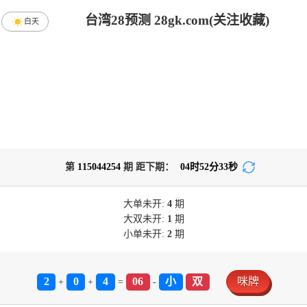
台湾28预测 28gk.com(关注收藏)
白天
第
115044254
期 距下期：
04
时
52
分
33
秒
大单
未开:
4
期
大双
未开:
1
期
小单
未开:
2
期
2
0
4
06
小
双
咪牌
+
+
=
-