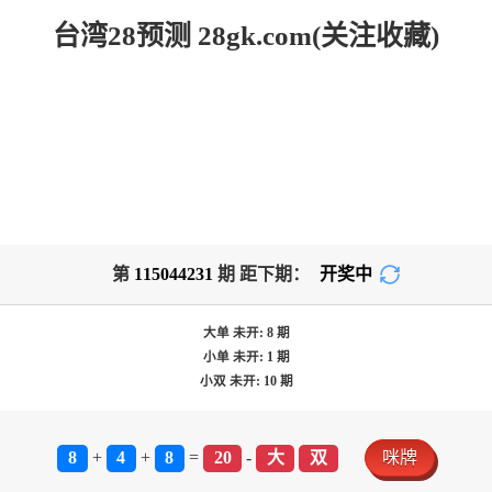
台湾28预测 28gk.com(关注收藏)
第
115044231
期 距下期：
开奖中
大单
未开:
8
期
小单
未开:
1
期
小双
未开:
10
期
8
+
4
+
8
=
20
-
大
双
咪牌